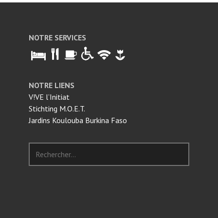
er
NOTRE SERVICES
NOTRE LIENS
V!VE l’Initiat
Stichting M.O.E.T.
Jardins Koulouba Burkina Faso
Rechercher :