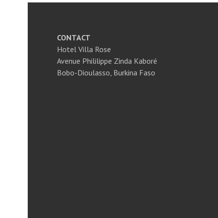
o
es
er
A
l
o
t
p
k
p
CONTACT
Hotel Villa Rose
Avenue Phililippe Zinda Kaboré
Bobo-Dioulasso, Burkina Faso